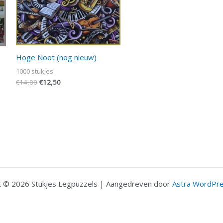
Hoge Noot (nog nieuw)
1000 stukjes
€
14,00
€
12,50
t © 2026 Stukjes Legpuzzels | Aangedreven door
Astra WordPr