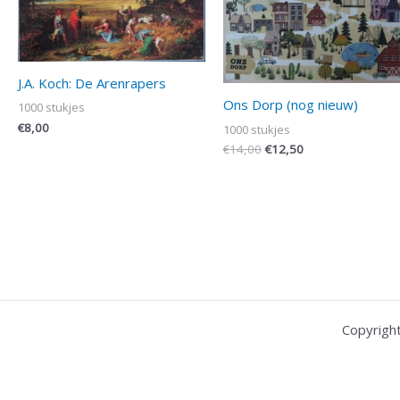
J.A. Koch: De Arenrapers
Ons Dorp (nog nieuw)
1000 stukjes
€
8,00
1000 stukjes
€
14,00
€
12,50
Copyrigh