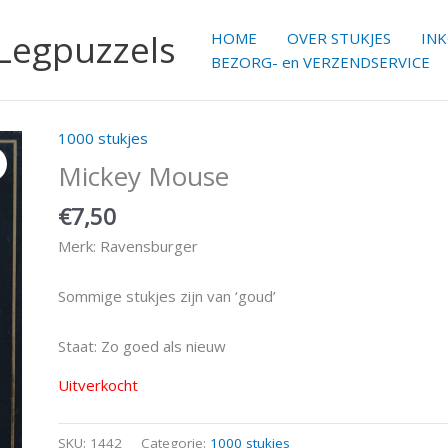
 Legpuzzels
HOME
OVER STUKJES
IN
BEZORG- en VERZENDSERVICE
1000 stukjes
Mickey Mouse
€
7,50
Merk: Ravensburger
Sommige stukjes zijn van ‘goud’
Staat: Zo goed als nieuw
Uitverkocht
SKU:
1442
Categorie:
1000 stukjes