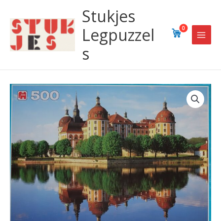
Ga
Stukjes
naar
de
Legpuzzel
0
inhoud
s