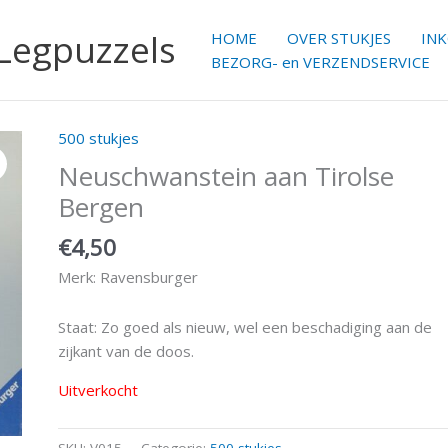
 Legpuzzels
HOME
OVER STUKJES
IN
BEZORG- en VERZENDSERVICE
500 stukjes
Neuschwanstein aan Tirolse
Bergen
€
4,50
Merk: Ravensburger
Staat: Zo goed als nieuw, wel een beschadiging aan de
zijkant van de doos.
Uitverkocht
SKU:
V015
Categorie:
500 stukjes