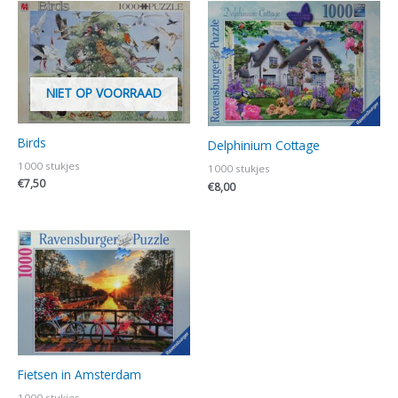
NIET OP VOORRAAD
Birds
Delphinium Cottage
1000 stukjes
1000 stukjes
€
7,50
€
8,00
Fietsen in Amsterdam
1000 stukjes