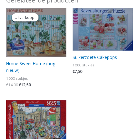
Gerelateerde producten
Oorspronkelijke
Huidige
prijs
prijs
Uitverkoop!
Uitverkoop!
was:
is:
€14,00.
€12,50.
Suikerzoete Cakepops
Home Sweet Home (nog
1000 stukjes
nieuw)
€
7,50
1000 stukjes
€
14,00
€
12,50