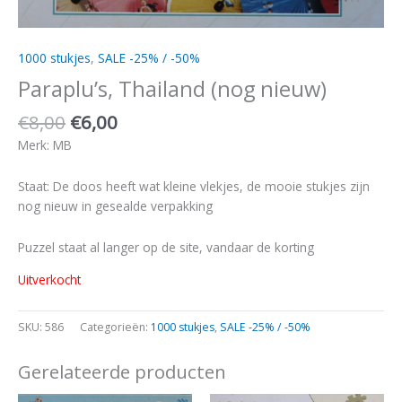
1000 stukjes
,
SALE -25% / -50%
Paraplu’s, Thailand (nog nieuw)
€
8,00
€
6,00
Merk: MB
Staat: De doos heeft wat kleine vlekjes, de mooie stukjes zijn
nog nieuw in gesealde verpakking
Puzzel staat al langer op de site, vandaar de korting
Uitverkocht
SKU:
586
Categorieën:
1000 stukjes
,
SALE -25% / -50%
Gerelateerde producten
Oorspronkelijke
Huidige