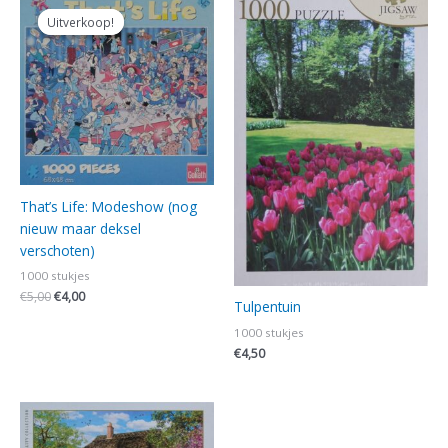
prijs
prijs
Uitverkoop!
Uitverkoop!
was:
is:
€5,00.
€4,00.
That’s Life: Modeshow (nog
nieuw maar deksel
verschoten)
1000 stukjes
€
5,00
€
4,00
Tulpentuin
1000 stukjes
€
4,50