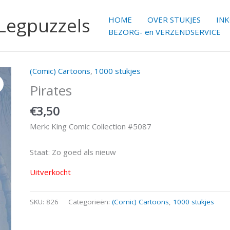
 Legpuzzels
HOME
OVER STUKJES
IN
BEZORG- en VERZENDSERVICE
(Comic) Cartoons
,
1000 stukjes
Pirates
€
3,50
Merk: King Comic Collection #5087
Staat: Zo goed als nieuw
Uitverkocht
SKU:
826
Categorieën:
(Comic) Cartoons
,
1000 stukjes