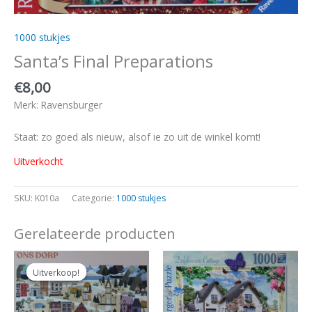
1000 stukjes
Santa’s Final Preparations
€
8,00
Merk: Ravensburger
Staat: zo goed als nieuw, alsof ie zo uit de winkel komt!
Uitverkocht
SKU:
K010a
Categorie:
1000 stukjes
Gerelateerde producten
Oorspronkelijke
Huidige
prijs
prijs
Uitverkoop!
Uitverkoop!
was:
is:
€14,00.
€12,50.