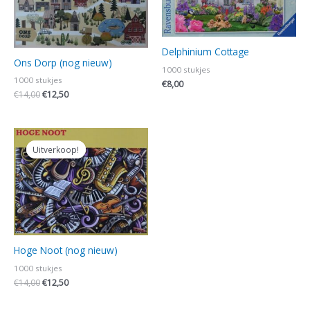
Delphinium Cottage
Ons Dorp (nog nieuw)
1000 stukjes
1000 stukjes
€
8,00
€
14,00
€
12,50
Oorspronkelijke
Huidige
prijs
prijs
Uitverkoop!
Uitverkoop!
was:
is:
€14,00.
€12,50.
Hoge Noot (nog nieuw)
1000 stukjes
€
14,00
€
12,50