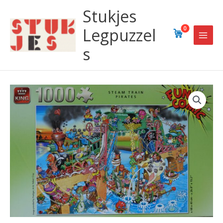
Ga
Stukjes
naar
de
Legpuzzel
0
inhoud
s