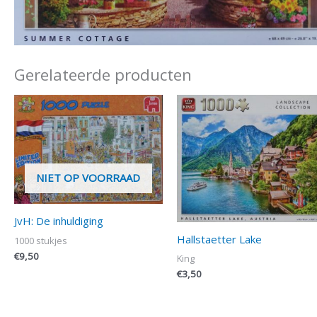
Gerelateerde producten
NIET OP VOORRAAD
JvH: De inhuldiging
Hallstaetter Lake
1000 stukjes
€
9,50
King
€
3,50