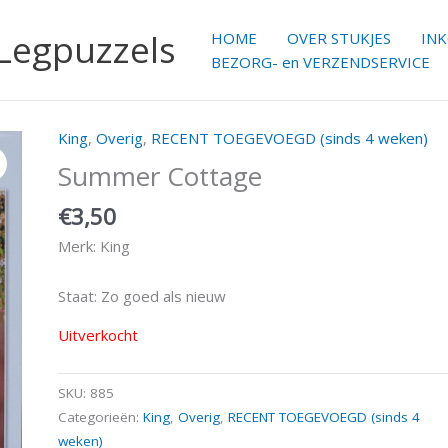
 Legpuzzels
HOME
OVER STUKJES
IN
BEZORG- en VERZENDSERVICE
King
,
Overig
,
RECENT TOEGEVOEGD (sinds 4 weken)
Summer Cottage
€
3,50
Merk: King
Staat: Zo goed als nieuw
Uitverkocht
SKU:
885
Categorieën:
King
,
Overig
,
RECENT TOEGEVOEGD (sinds 4
weken)