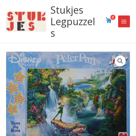
Ga
Stukjes
naar
de
Legpuzzel
0
inhoud
s