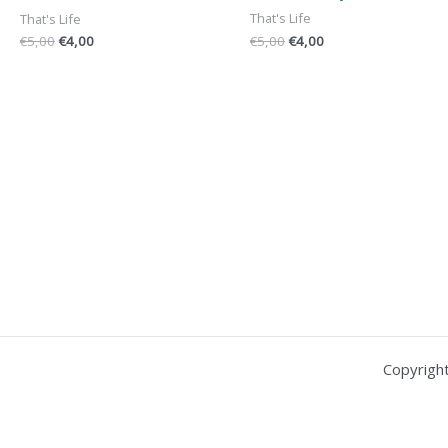
That's Life
That's Life
€
5,00
€
4,00
€
5,00
€
4,00
Copyrigh