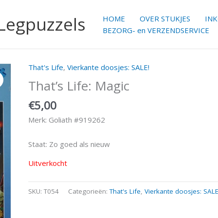
 Legpuzzels
HOME
OVER STUKJES
IN
BEZORG- en VERZENDSERVICE
That's Life
,
Vierkante doosjes: SALE!
That’s Life: Magic
€
5,00
Merk: Goliath #919262
Staat: Zo goed als nieuw
Uitverkocht
SKU:
T054
Categorieën:
That's Life
,
Vierkante doosjes: SALE