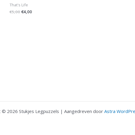
That's Life
€
5,00
€
4,00
t © 2026 Stukjes Legpuzzels | Aangedreven door
Astra WordPr