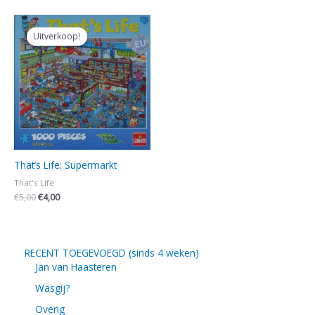
Oorspronkelijke
Huidige
prijs
prijs
Uitverkoop!
Uitverkoop!
was:
is:
€5,00.
€4,00.
That’s Life: Supermarkt
That's Life
€
5,00
€
4,00
RECENT TOEGEVOEGD (sinds 4 weken)
Jan van Haasteren
Wasgij?
Overig