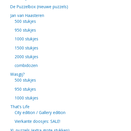
De Puzzelbox (nieuwe puzzels)
Jan van Haasteren
500 stukjes
950 stukjes
1000 stukjes
1500 stukjes
2000 stukjes
combidozen
Wasgij?
500 stukjes
950 stukjes
1000 stukjes
That's Life
City edition / Gallery edition
Vierkante doosjes: SALE!
XL puzzels (extra grote stukken)