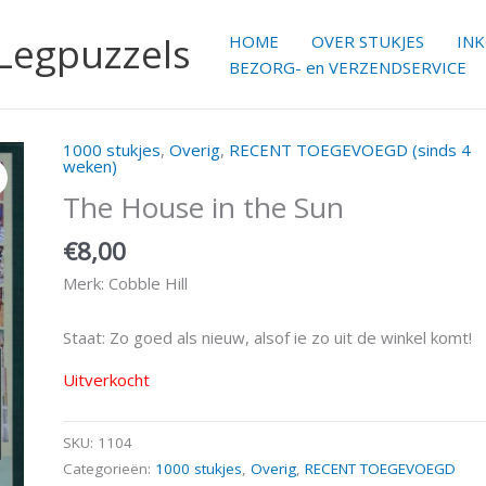
 Legpuzzels
HOME
OVER STUKJES
IN
BEZORG- en VERZENDSERVICE
1000 stukjes
,
Overig
,
RECENT TOEGEVOEGD (sinds 4
weken)
The House in the Sun
€
8,00
Merk: Cobble Hill
Staat: Zo goed als nieuw, alsof ie zo uit de winkel komt!
Uitverkocht
SKU:
1104
Categorieën:
1000 stukjes
,
Overig
,
RECENT TOEGEVOEGD