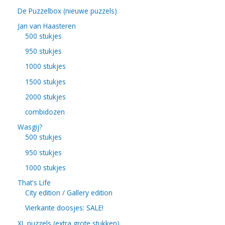
De Puzzelbox (nieuwe puzzels)
Jan van Haasteren
500 stukjes
950 stukjes
1000 stukjes
1500 stukjes
2000 stukjes
combidozen
Wasgij?
500 stukjes
950 stukjes
1000 stukjes
That's Life
City edition / Gallery edition
Vierkante doosjes: SALE!
XL puzzels (extra grote stukken)