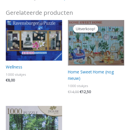
Gerelateerde producten
Oorspronkelijke
Huidige
prijs
prijs
Uitverkoop!
Uitverkoop!
was:
is:
€14,00.
€12,50.
Wellness
Home Sweet Home (nog
1000 stukjes
nieuw)
€
8,00
1000 stukjes
€
14,00
€
12,50