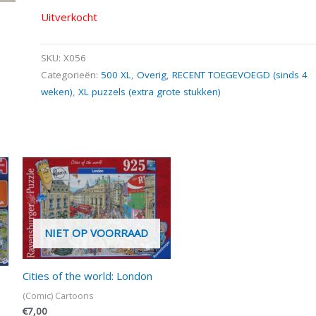
Uitverkocht
SKU:
X056
Categorieën:
500 XL
,
Overig
,
RECENT TOEGEVOEGD (sinds 4
weken)
,
XL puzzels (extra grote stukken)
NIET OP VOORRAAD
Cities of the world: London
(Comic) Cartoons
€
7,00