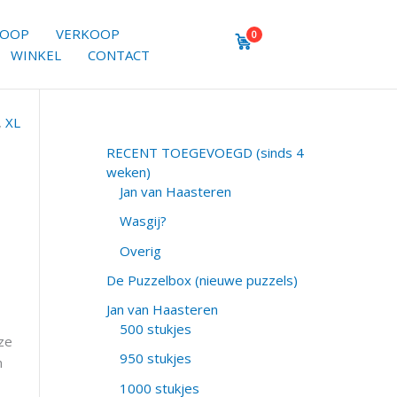
KOOP
VERKOOP
0
WINKEL
CONTACT
,
XL
RECENT TOEGEVOEGD (sinds 4
weken)
Jan van Haasteren
Wasgij?
Overig
De Puzzelbox (nieuwe puzzels)
Jan van Haasteren
500 stukjes
ze
950 stukjes
n
1000 stukjes