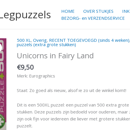
 Legpuzzels
HOME
OVER STUKJES
IN
BEZORG- en VERZENDSERVICE
500 XL
,
Overig
,
RECENT TOEGEVOEGD (sinds 4 weken)
puzzels (extra grote stukken)
Unicorns in Fairy Land
€
9,50
Merk: Eurographics
Staat: Zo goed als nieuw, alsof ie zo uit de winkel komt!
Dit is een 500XL puzzel: een puzzel van 500 extra grote
stukken. Deze puzzels zijn bedoeld voor ouderen, maar 
zijn ook fijn voor iedereen die liever met grotere stukke
puzzelt.