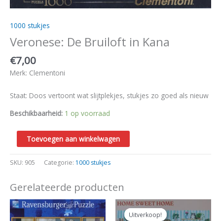
1000 stukjes
Veronese: De Bruiloft in Kana
€
7,00
Merk: Clementoni
Staat: Doos vertoont wat slijtplekjes, stukjes zo goed als nieuw
Beschikbaarheid:
1 op voorraad
Toevoegen aan winkelwagen
SKU:
905
Categorie:
1000 stukjes
Gerelateerde producten
Oorspronkelijke
Huidige
prijs
prijs
Uitverkoop!
Uitverkoop!
was:
is: