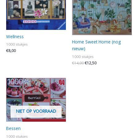
€14,00.
€12,50.
Wellness
Home Sweet Home (nog
1000 stukjes
nieuw)
€
8,00
1000 stukjes
€
14,00
€
12,50
NIET OP VOORRAAD
Bessen
1000 stukjes