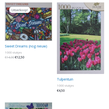
Oorspronkelijke
Huidige
prijs
prijs
Uitverkoop!
Uitverkoop!
was:
is:
€14,00.
€12,50.
Sweet Dreams (nog nieuw)
1000 stukjes
€
14,00
€
12,50
Tulpentuin
1000 stukjes
€
4,50