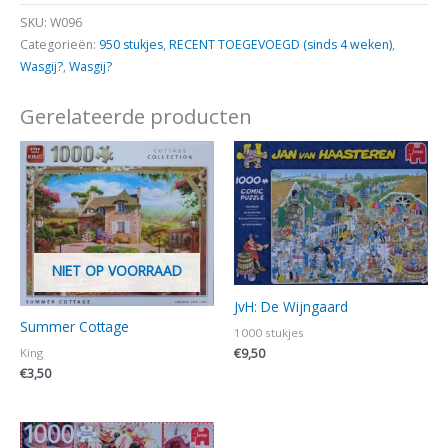
SKU:
W096
Categorieën:
950 stukjes
,
RECENT TOEGEVOEGD (sinds 4 weken)
,
Wasgij?
,
Wasgij?
Gerelateerde producten
NIET OP VOORRAAD
JvH: De Wijngaard
Summer Cottage
1000 stukjes
€
9,50
King
€
3,50