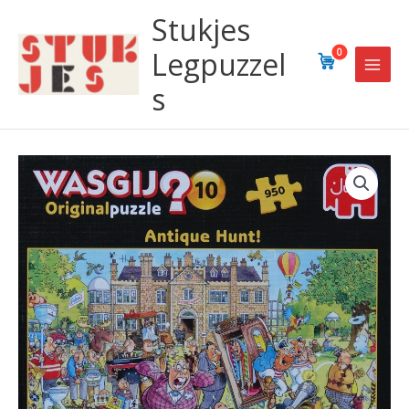
Ga
Stukjes
naar
de
Legpuzzel
0
inhoud
s