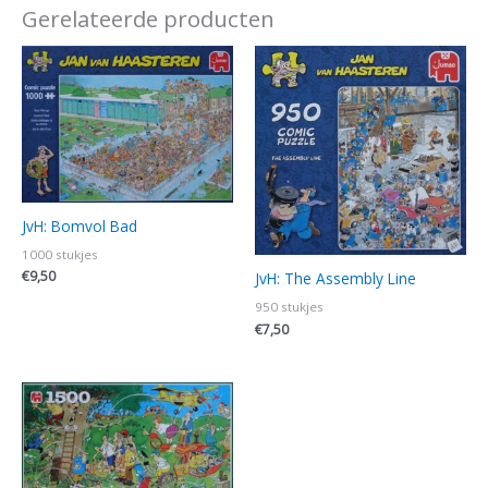
Gerelateerde producten
JvH: Bomvol Bad
1000 stukjes
€
9,50
JvH: The Assembly Line
950 stukjes
€
7,50