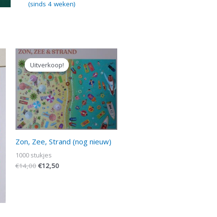
(sinds 4 weken)
Oorspronkelijke
Huidige
prijs
prijs
Uitverkoop!
Uitverkoop!
was:
is:
€14,00.
€12,50.
Zon, Zee, Strand (nog nieuw)
1000 stukjes
€
14,00
€
12,50