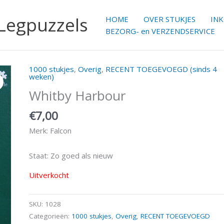
 Legpuzzels
HOME
OVER STUKJES
IN
BEZORG- en VERZENDSERVICE
1000 stukjes
,
Overig
,
RECENT TOEGEVOEGD (sinds 4
weken)
Whitby Harbour
€
7,00
Merk: Falcon
Staat: Zo goed als nieuw
Uitverkocht
SKU:
1028
Categorieën:
1000 stukjes
,
Overig
,
RECENT TOEGEVOEGD