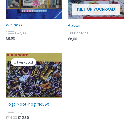
NIET OP VOORRAAD
Wellness
Bessen
1000 stukjes
1000 stukjes
€
8,00
€
8,00
Oorspronkelijke
Huidige
prijs
prijs
Uitverkoop!
Uitverkoop!
was:
is:
€14,00.
€12,50.
Hoge Noot (nog nieuw)
1000 stukjes
€
14,00
€
12,50