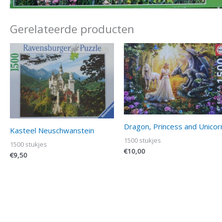
Gerelateerde producten
Dragon, Princess and Unicor
Kasteel Neuschwanstein
1500 stukjes
1500 stukjes
€
10,00
€
9,50