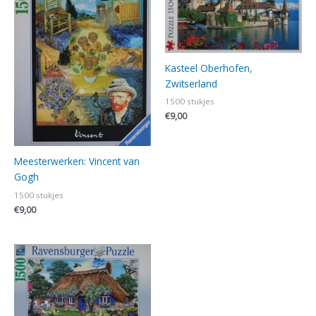
Kasteel Oberhofen,
Zwitserland
1500 stukjes
€
9,00
Meesterwerken: Vincent van
Gogh
1500 stukjes
€
9,00