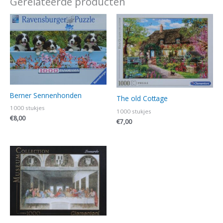
Gerelateerde producten
Berner Sennenhonden
The old Cottage
1000 stukjes
1000 stukjes
€
8,00
€
7,00