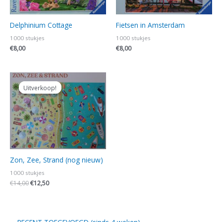
Delphinium Cottage
Fietsen in Amsterdam
1000 stukjes
1000 stukjes
€
8,00
€
8,00
Oorspronkelijke
Huidige
prijs
prijs
Uitverkoop!
Uitverkoop!
was:
is:
€14,00.
€12,50.
Zon, Zee, Strand (nog nieuw)
1000 stukjes
€
14,00
€
12,50