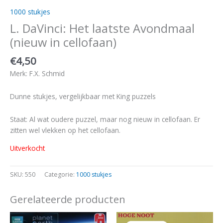
1000 stukjes
L. DaVinci: Het laatste Avondmaal
(nieuw in cellofaan)
€
4,50
Merk: F.X. Schmid
Dunne stukjes, vergelijkbaar met King puzzels
Staat: Al wat oudere puzzel, maar nog nieuw in cellofaan. Er
zitten wel vlekken op het cellofaan.
Uitverkocht
SKU:
550
Categorie:
1000 stukjes
Gerelateerde producten
Oorspronkelijke
Huidige