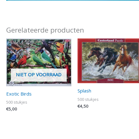
Gerelateerde producten
NIET OP VOORRAAD
Splash
Exotic Birds
500 stukjes
500 stukjes
€
4,50
€
5,00