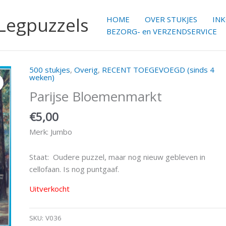
 Legpuzzels
HOME
OVER STUKJES
IN
BEZORG- en VERZENDSERVICE
500 stukjes
,
Overig
,
RECENT TOEGEVOEGD (sinds 4
weken)
Parijse Bloemenmarkt
€
5,00
Merk: Jumbo
Staat: Oudere puzzel, maar nog nieuw gebleven in
cellofaan. Is nog puntgaaf.
Uitverkocht
SKU:
V036