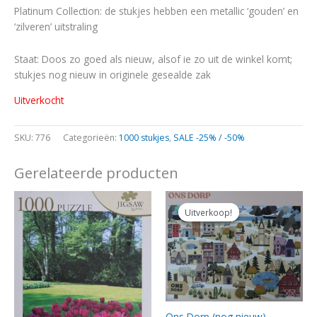
Platinum Collection: de stukjes hebben een metallic ‘gouden’ en
‘zilveren’ uitstraling
Staat: Doos zo goed als nieuw, alsof ie zo uit de winkel komt;
stukjes nog nieuw in originele gesealde zak
Uitverkocht
SKU:
776
Categorieën:
1000 stukjes
,
SALE -25% / -50%
Gerelateerde producten
Oorspronkelijke
Huidige
prijs
prijs
Uitverkoop!
Uitverkoop!
was:
is:
€14,00.
€12,50.
Ons Dorp (nog nieuw)