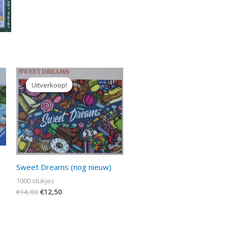
Oorspronkelijke
Huidige
prijs
prijs
Uitverkoop!
Uitverkoop!
was:
is:
€14,00.
€12,50.
Sweet Dreams (nog nieuw)
1000 stukjes
€
14,00
€
12,50