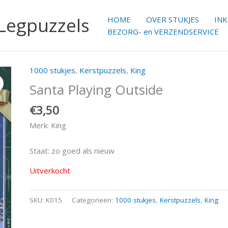
 Legpuzzels
HOME
OVER STUKJES
IN
BEZORG- en VERZENDSERVICE
1000 stukjes
,
Kerstpuzzels
,
King
Santa Playing Outside
€
3,50
Merk: King
Staat: zo goed als nieuw
Uitverkocht
SKU:
K015
Categorieën:
1000 stukjes
,
Kerstpuzzels
,
King