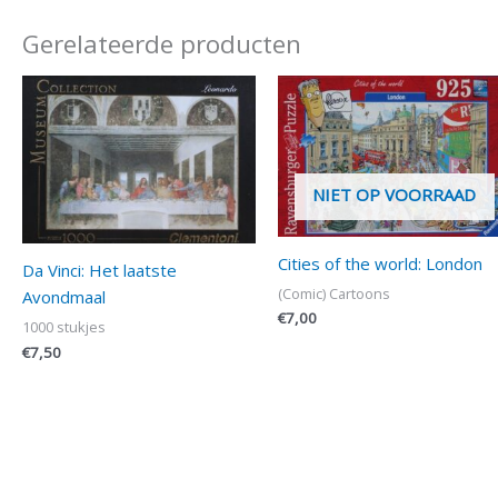
Gerelateerde producten
NIET OP VOORRAAD
Cities of the world: London
Da Vinci: Het laatste
(Comic) Cartoons
Avondmaal
€
7,00
1000 stukjes
€
7,50