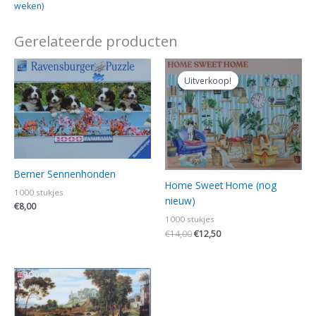
weken)
Gerelateerde producten
Oorspronkelijke
Huidige
prijs
prijs
Uitverkoop!
Uitverkoop!
was:
is:
€14,00.
€12,50.
Berner Sennenhonden
Home Sweet Home (nog
1000 stukjes
nieuw)
€
8,00
1000 stukjes
€
14,00
€
12,50