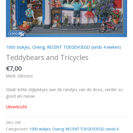
1000 stukjes
,
Overig
,
RECENT TOEGEVOEGD (sinds 4 weken)
Teddybears and Tricycles
€
7,00
Merk: Gibsons
Staat: lichte slijtplekjes aan de randjes van de doos, verder zo
goed als nieuw
Uitverkocht
SKU:
265
Categorieën:
1000 stukjes
,
Overig
,
RECENT TOEGEVOEGD (sinds 4