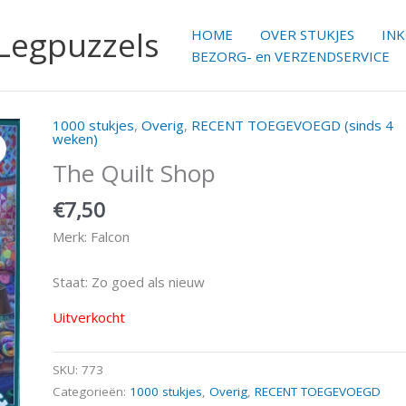
 Legpuzzels
HOME
OVER STUKJES
IN
BEZORG- en VERZENDSERVICE
1000 stukjes
,
Overig
,
RECENT TOEGEVOEGD (sinds 4
weken)
The Quilt Shop
€
7,50
Merk: Falcon
Staat: Zo goed als nieuw
Uitverkocht
SKU:
773
Categorieën:
1000 stukjes
,
Overig
,
RECENT TOEGEVOEGD