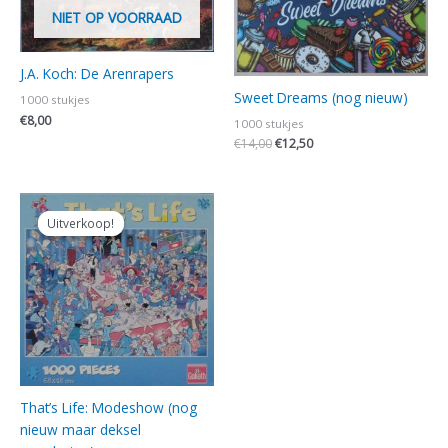
NIET OP VOORRAAD
J.A. Koch: De Arenrapers
Sweet Dreams (nog nieuw)
1000 stukjes
€
8,00
1000 stukjes
€
14,00
€
12,50
Oorspronkelijke
Huidige
prijs
prijs
Uitverkoop!
Uitverkoop!
was:
is:
€5,00.
€4,00.
That’s Life: Modeshow (nog
nieuw maar deksel