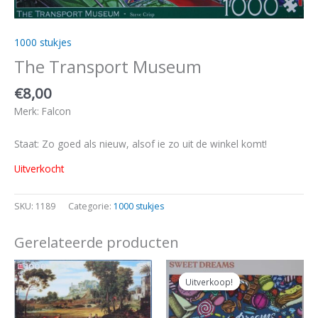
1000 stukjes
The Transport Museum
€
8,00
Merk: Falcon
Staat: Zo goed als nieuw, alsof ie zo uit de winkel komt!
Uitverkocht
SKU:
1189
Categorie:
1000 stukjes
Gerelateerde producten
Oorspronkelijke
Huidige
prijs
prijs
Uitverkoop!
Uitverkoop!
was:
is:
€14,00.
€12,50.