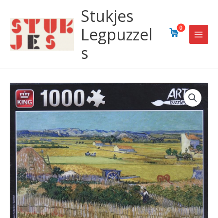
Ga
Stukjes
naar
de
Legpuzzel
0
inhoud
s